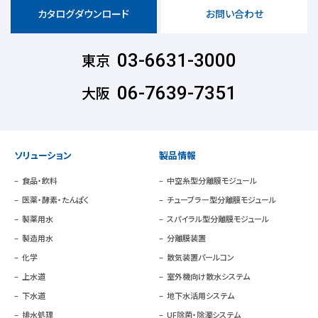
カタログダウンロード
お問い合わせ
東京
03-6631-3000
大阪
06-7639-7351
ソリューション
製品情報
食品・飲料
中空糸型分離膜モジュール
医薬・酵素・たんぱく
チューブラー型分離膜モジュール
製薬用水
スパイラル型分離膜モジュール
製造用水
分離膜装置
化学
散気装置パールコン
上水道
室外機向け散水システム
下水道
地下水活用システム
排水処理
UF除菌・除濁システム