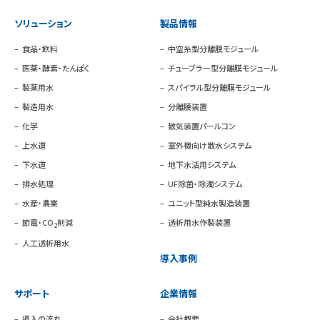
ソリューション
製品情報
食品・飲料
中空糸型分離膜モジュール
医薬・酵素・たんぱく
チューブラー型分離膜モジュール
製薬用水
スパイラル型分離膜モジュール
製造用水
分離膜装置
化学
散気装置パールコン
上水道
室外機向け散水システム
下水道
地下水活用システム
排水処理
UF除菌・除濁システム
水産・農業
ユニット型純水製造装置
節電・CO
削減
透析用水作製装置
2
人工透析用水
導入事例
サポート
企業情報
導入の流れ
会社概要