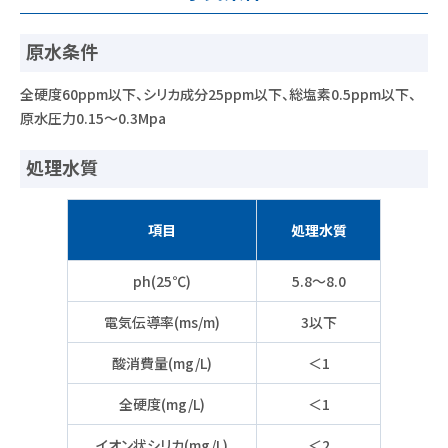
原水条件
全硬度60ppm以下、シリカ成分25ppm以下、総塩素0.5ppm以下、
原水圧力0.15～0.3Mpa
処理水質
項目
処理水質
ph(25℃)
5.8～8.0
電気伝導率(ms/m)
3以下
酸消費量(mg/L)
＜1
全硬度(mg/L)
＜1
イオン状シリカ(mg/L)
＜2