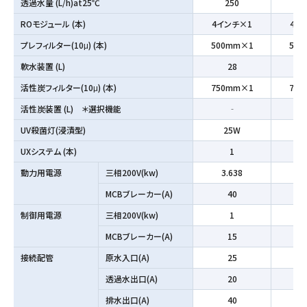
透過水量 (L/h)at25℃
250
ROモジュール (本)
4インチ×1
4イ
プレフィルター(10μ) (本)
500mm×1
50
軟水装置 (L)
28
活性炭フィルター(10μ) (本)
750mm×1
75
活性炭装置 (L) ＊選択機能
‐
UV殺菌灯(浸漬型)
25W
UXシステム (本)
1
動力用電源
三相200V(kw)
3.638
3
MCBブレーカー(A)
40
制御用電源
三相200V(kw)
1
MCBブレーカー(A)
15
接続配管
原水入口(A)
25
透過水出口(A)
20
排水出口(A)
40