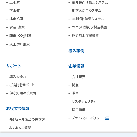
上水道
室外機向け散水システム
下水道
地下水活用システム
排水処理
UF除菌・除濁システム
水産・農業
ユニット型純水製造装置
節電・CO
削減
透析用水作製装置
2
人工透析用水
導入事例
サポート
企業情報
導入の流れ
会社概要
ご検討をサポート
拠点
保守契約のご案内
沿革
サステナビリティ
お役立ち情報
採用情報
プライバシーポリシー
モジュール製品の選び方
よくあるご質問
分離膜コラム