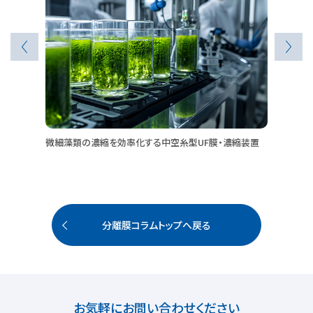
Previous
N
微細藻類の濃縮を効率化する中空糸型UF膜・濃縮装置
内
分離膜コラムトップへ戻る
お気軽にお問い合わせください