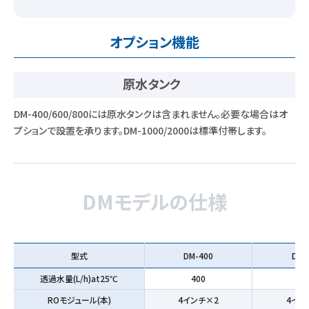
オプション機能
原水タンク
DM-400/600/800には原水タンクは含まれません。必要な場合はオ
プションで設置を承ります。DM-1000/2000は標準付帯します。
DMモデルの仕様
型式
DM-400
DM-
透過水量(L/h)at25℃
400
60
ROモジュール(本)
4インチ×2
4イン