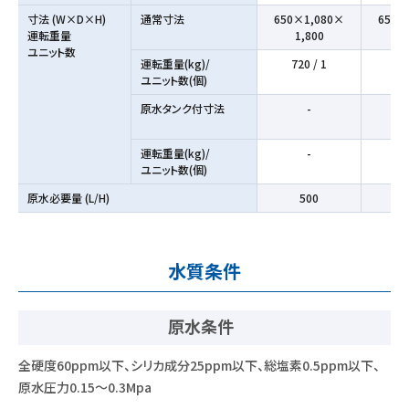
寸法 (W×D×H)
通常寸法
650×1,080×
650×
運転重量
1,800
1
ユニット数
運転重量(kg)/
720 / 1
73
ユニット数(個)
原水タンク付寸法
-
運転重量(kg)/
-
ユニット数(個)
原水必要量 (L/H)
500
水質条件
原水条件
全硬度60ppm以下、シリカ成分25ppm以下、総塩素0.5ppm以下、
原水圧力0.15～0.3Mpa