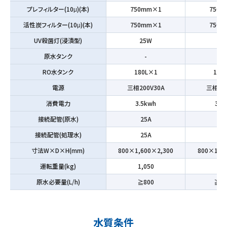
プレフィルター(10μ)(本)
750mm×1
750
活性炭フィルター(10μ)(本)
750mm×1
750
UV殺菌灯(浸漬型)
25W
2
原水タンク
-
-
RO水タンク
180L×1
180
電源
三相200V30A
三相20
消費電力
3.5kwh
3.5
接続配管(原水)
25A
25
接続配管(処理水)
25A
25
寸法W×D×H(mm)
800×1,600×2,300
800×1,60
運転重量(kg)
1,050
1,1
原水必要量(L/h)
≧800
≧1,
水質条件